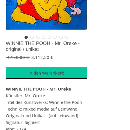
WINNIE THE POOH - Mr. Oreke -
original / unikat
Standardpreis
Sale-Preis
 4.150,00 € 
3.112,50 €
In den Warenkorb
WINNIE THE POOH - Mr. Oreke
Künstler: Mr. Oreke
Titel des Kunstwerks: Winnie the Pooh
Technik: mixed media auf Leinwand
Original und Unikat - (auf Leinwand)
Signatur: Signiert
Jahr: 2024