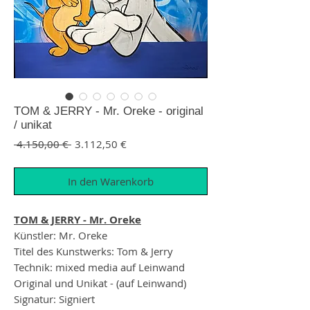
TOM & JERRY - Mr. Oreke - original
/ unikat
Standardpreis
Sale-Preis
 4.150,00 € 
3.112,50 €
In den Warenkorb
TOM & JERRY - Mr. Oreke
Künstler: Mr. Oreke
Titel des Kunstwerks: Tom & Jerry
Technik: mixed media auf Leinwand
Original und Unikat - (auf Leinwand)
Signatur: Signiert