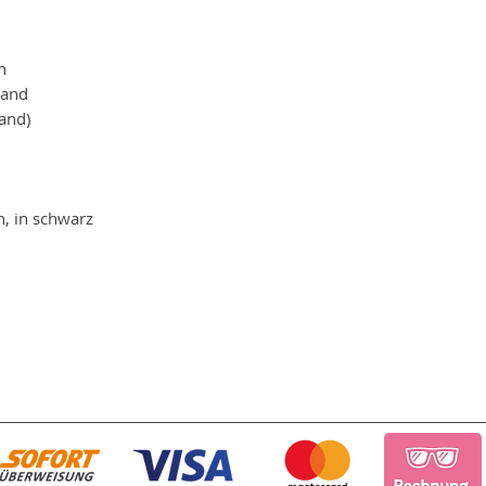
n
wand
wand)
, in schwarz