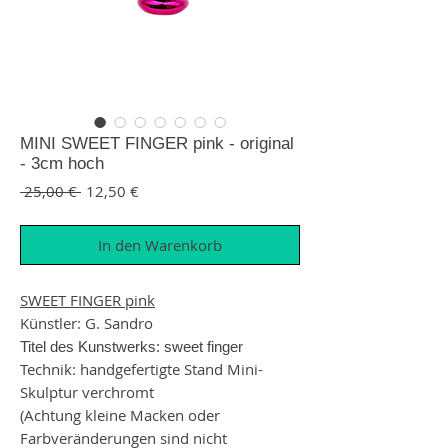
MINI SWEET FINGER pink - original
- 3cm hoch
Standardpreis
Sale-Preis
 25,00 € 
12,50 €
In den Warenkorb
SWEET FINGER pink
Künstler: G. Sandro
Titel des Kunstwerks: sweet finger
Technik: handgefertigte Stand Mini-
Skulptur verchromt
(Achtung kleine Macken oder
Farbveränderungen sind nicht