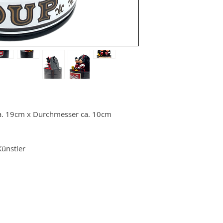
Handcrafted by the ar
course numbered.
a. 19cm x Durchmesser ca. 10cm
ünstler