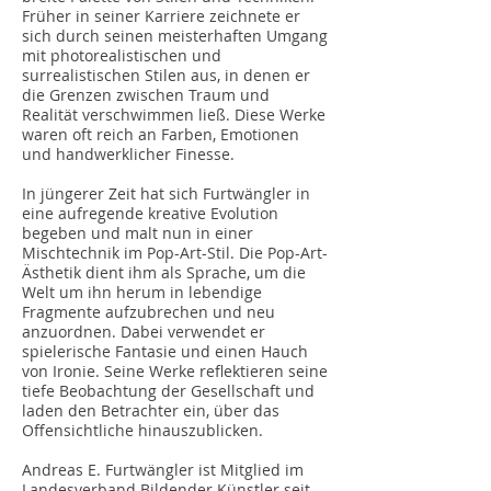
Früher in seiner Karriere zeichnete er
sich durch seinen meisterhaften Umgang
mit photorealistischen und
surrealistischen Stilen aus, in denen er
die Grenzen zwischen Traum und
Realität verschwimmen ließ. Diese Werke
waren oft reich an Farben, Emotionen
und handwerklicher Finesse.
In jüngerer Zeit hat sich Furtwängler in
eine aufregende kreative Evolution
begeben und malt nun in einer
Mischtechnik im Pop-Art-Stil. Die Pop-Art-
Ästhetik dient ihm als Sprache, um die
Welt um ihn herum in lebendige
Fragmente aufzubrechen und neu
anzuordnen. Dabei verwendet er
spielerische Fantasie und einen Hauch
von Ironie. Seine Werke reflektieren seine
tiefe Beobachtung der Gesellschaft und
laden den Betrachter ein, über das
Offensichtliche hinauszublicken.
Andreas E. Furtwängler ist Mitglied im
Landesverband Bildender Künstler seit