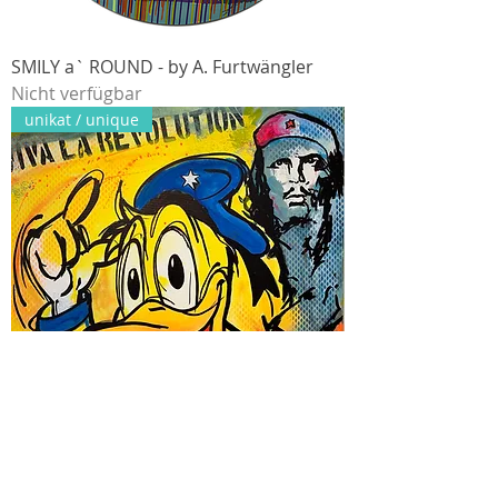
SMILY a` ROUND - by A. Furtwängler
Nicht verfügbar
unikat / unique
DONALD VIVA LA REVOLUTION - by A.
Furtwängler