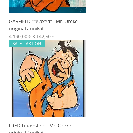
GARFIELD "relaxed" - Mr. Oreke -
original / unikat
Normálna cena
Zľavnená cena
4 190,00 €
3 142,50 €
SALE - AKTION
FRED Feuerstein - Mr. Oreke -
original / unikat