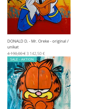
DONALD D. - Mr. Oreke - original /
unikat
Normálna cena
Zľavnená cena
4 190,00 €
3 142,50 €
SALE - AKTION