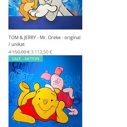
TOM & JERRY - Mr. Oreke - original
/ unikat
Normálna cena
Zľavnená cena
4 150,00 €
3 112,50 €
SALE - AKTION