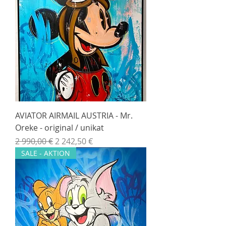
AVIATOR AIRMAIL AUSTRIA - Mr.
Oreke - original / unikat
Normálna cena
Zľavnená cena
2 990,00 €
2 242,50 €
SALE - AKTION