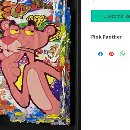
Upozorniť, ke
Pink Panther
Dieses wunderbare 
durch die vielen Au
anderen Printmedie
sich das Werk hervo
interessant. Alles 
Rahmen fixiert.