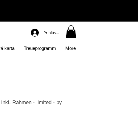
Prihlásiť sa
á karta
Treueprogramm
More
nkl. Rahmen - limited - by