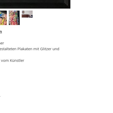
en
her
estalteten Plakaten mit Glitzer und
t vom Künstler
L