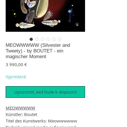
MEOWWWWW (Silvester and
Tweety) - by BOUTET - ein
magischer Moment
Price
3 990,00 €
Vypredané
Upozorniť, keď bude k dispozícii
MEOWWWWW
Künstler: Boutet
Titel des Kunstwerks: Meowwwwww