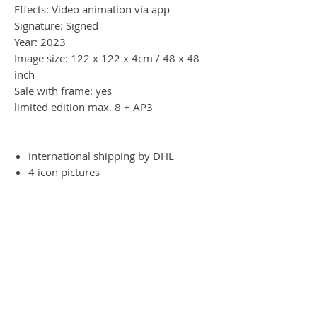
Effects: Video animation via app
Signature: Signed
Year: 2023
Image size: 122 x 122 x 4cm / 48 x 48
inch
Sale with frame: yes
limited edition max. 8 + AP3
international shipping by DHL
4 icon pictures
Magischer Moment - Magic
moment
Es ist wie Magie, wenn man das Werk
am iPad oder per Handy betrachtet. Das
Werk verwandelt sich in all seine
Einzelteile. Ein Magischer Moment am