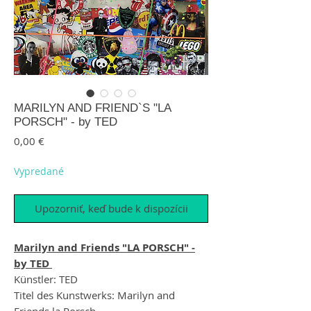
MARILYN AND FRIEND`S "LA
PORSCH" - by TED
Price
0,00 €
Vypredané
Upozorniť, keď bude k dispozícii
Marilyn and Friends "LA PORSCH" -
by TED
Künstler: TED
Titel des Kunstwerks: Marilyn and
Friends la Porsch