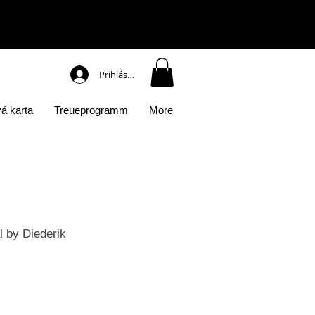
Prihlásiť sa
á karta
Treueprogramm
More
 by Diederik