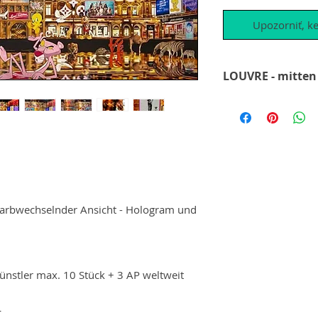
Upozorniť, ke
LOUVRE - mitten 
Ein Meisterwerk sein
Kombination aus dig
und die Verwendung
Bei diesem Werk e
Figuren die auf od
die Giraffe die Wass
Jungtier.
Bei jeder Betracht
farbwechselnder Ansicht - Hologram und
neues. Er verwende
hier erscheint der 
Epoxi sehr stark he
Ebenen kann er inno
ünstler max. 10 Stück + 3 AP weltweit
Media-Kunstwerke m
Effekt erstellen. D
L
unteren Ende des B