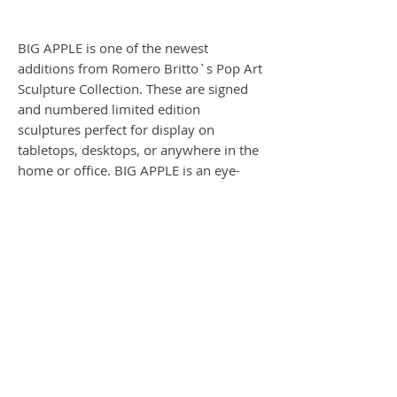
BIG APPLE is one of the newest
additions from Romero Britto`s Pop Art
Sculpture Collection. These are signed
and numbered limited edition
sculptures perfect for display on
tabletops, desktops, or anywhere in the
home or office. BIG APPLE is an eye-
catching conversation starter and makes
a great gift!
Each one of Romero Britto`s limited
edition sculptures is hand signed by the
artist. Featuring the artist's iconic and
instantly recognizable color palette and
patterns, they are crafted of the highest
quality wood and resin and colored
using vibrant archival inks.