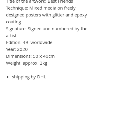
Title of the artwork: Best Friends
Technique: Mixed media on freely
designed posters with glitter and epoxy
coating
Signature: Signed and numbered by the
artist
Edition: 49 worldwide
Year: 2020
Dimensions: 50 x 40cm
Weight: approx. 2kg
shipping by DHL
Best Friends
Dieses wunderbare Werk zeigt eine 3D-
Wirkung durch die vielen Auflagen von
Pape, Postern und anderen Printmedien,
die aufeinander liegen, hebt sich das
Werk hervor. Die Schichten machen es so