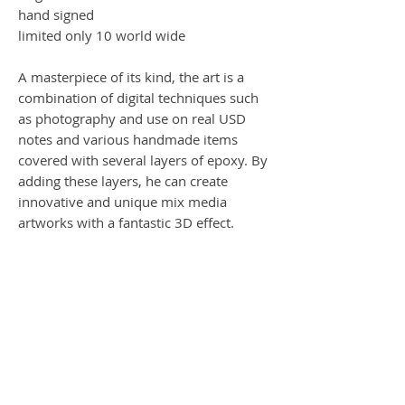
hand signed
limited only 10 world wide
A masterpiece of its kind, the art is a
combination of digital techniques such
as photography and use on real USD
notes and various handmade items
covered with several layers of epoxy. By
adding these layers, he can create
innovative and unique mix media
artworks with a fantastic 3D effect.
I`ll be back
Ein Meisterwerk seiner Art, die Kunst ist
es eine Kombination aus digitalen
Techniken wie Fotografie und die
Verwendung mit Akzenten. Bei diesem
Werk verwendert der Künstler echte US