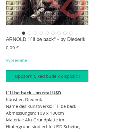
ARNOLD "I`ll be back" - by Diederik
Price
0,00 €
Vypredané
Upozorniť, keď bude k dispozícii
I`ll be back - on real U$D
Künstler: Diederik
Name des Kunstwerks: I`ll be back
Abmessungen: 109 x 100cm
Material: Alu-Grundplatte im
Hintergrund sind echte USD Scheine,