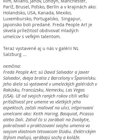
Rím, Miláno, Janov, Londýn, Manchester,
Paríž, Brusel, Poľsko, Berlín a v krajinách ako:
Holandsko, USA, Kanada, Mexiko,
Luxembursko, Portugalsko, Singapur,
Japonsko boli predané. Freda People Art je
skvelá príležitosť obdivovať mladých
umelcov s veľkým talentom.
Teraz vystavené aj u nás v galérii NL
Salzburg ...
nemčina:
Freda People Art; sú David Salvador a Javier
Salvador, dvaja bratia z Barcelony v Španielsku.
Jeho diela sú vystavené v umeleckých galériách v
Rakúsku, Francúzsku, Nemecku, Las Vegas
(USA). Už od svojich raných rokov cítili veľkú
príťažlivosť pre umenie vo všetkých jeho
aspektoch, začali maľovať na ulici, inšpirovaní
umelcami ako: Keith Haring, Basquiat, Picasso
alebo Dali. Zatiaľ čo si zarábali na živobytie,
pokračovali v praktizovaní svojho umenia vo
svojom vlastnom tetovacom štúdiu. Elektrickým
štýlom maľujú, vyrábajú sochy a koláže.