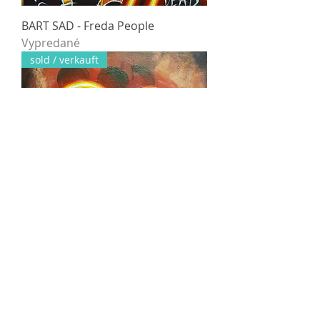
BART SAD - Freda People
Vypredané
sold / verkauft
LOVE IS THE ANSWER - Freda
People
Vypredané
sold