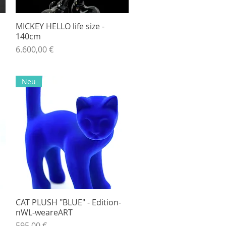
MICKEY HELLO life size -
Hurtigvisning
140cm
Pris
6.600,00 €
Neu
CAT PLUSH "BLUE" - Edition-
Hurtigvisning
nWL-weareART
Pris
595,00 €