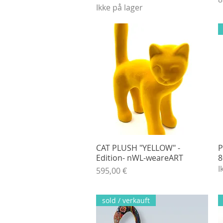
Ikke på lager
CAT PLUSH "YELLOW" -
Hurtigvisning
P
Edition- nWL-weareART
8
I
Pris
595,00 €
sold / verkauft