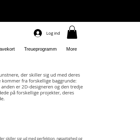
Log ind
avekort
Treueprogramm
More
unstnere, der skiller sig ud med deres
e kommer fra forskellige baggrunde:
n anden er 2D-designeren og den tredje
dede på forskellige projekter, deres
de.
der skiller sig ud med perfektion, nøjagtighed og