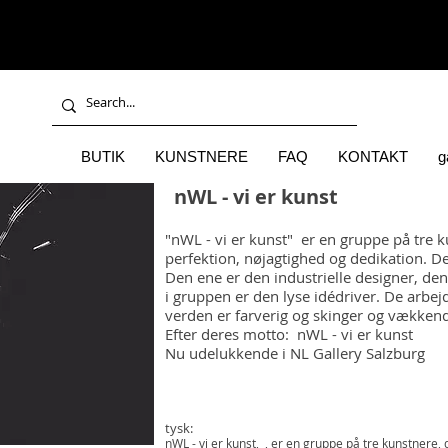
BUTIK
KUNSTNERE
FAQ
KONTAKT
g
nWL - vi er kunst
"nWL - vi er kunst" er en gruppe på tre k
perfektion, nøjagtighed og dedikation. D
Den ene er den industrielle designer, de
i gruppen er den lyse idédriver. De arbej
verden er farverig og skinger og vækken
Efter deres motto: nWL - vi er kunst
Nu udelukkende i NL Gallery Salzburg
tysk:
nWL - vi er kunst,
, er en gruppe på tre kunstnere, 