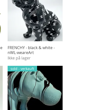
he
FRENCHY - black & white -
Hurtigvisning
nWL-weareArt
Ikke på lager
sold - verkauft