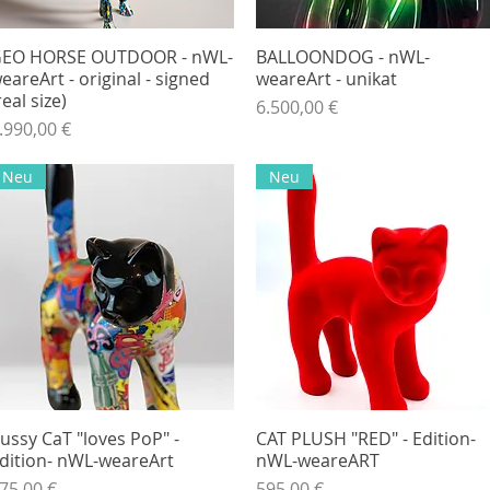
EO HORSE OUTDOOR - nWL-
Hurtigvisning
BALLOONDOG - nWL-
Hurtigvisning
eareArt - original - signed
weareArt - unikat
real size)
Pris
6.500,00 €
ris
.990,00 €
Neu
Neu
ussy CaT "loves PoP" -
Hurtigvisning
CAT PLUSH "RED" - Edition-
Hurtigvisning
dition- nWL-weareArt
nWL-weareART
ris
Pris
75,00 €
595,00 €