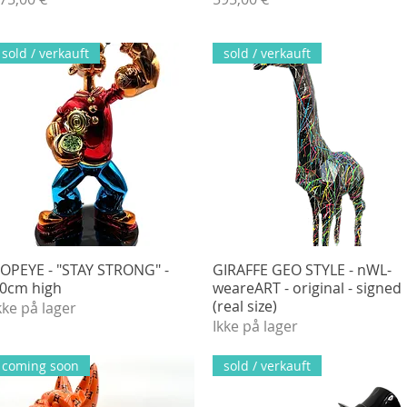
sold / verkauft
sold / verkauft
OPEYE - "STAY STRONG" -
Hurtigvisning
GIRAFFE GEO STYLE - nWL-
Hurtigvisning
0cm high
weareART - original - signed
(real size)
kke på lager
Ikke på lager
coming soon
sold / verkauft