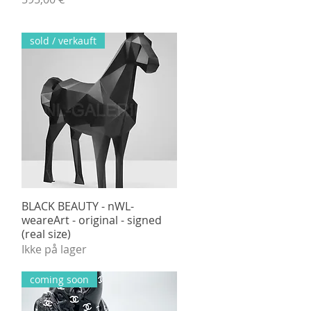
sold / verkauft
BLACK BEAUTY - nWL-
Hurtigvisning
weareArt - original - signed
(real size)
Ikke på lager
coming soon