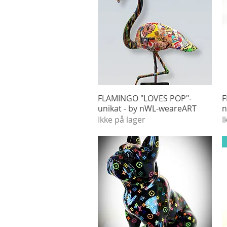
FLAMINGO "LOVES POP"-
Hurtigvisning
F
unikat - by nWL-weareART
n
Ikke på lager
I