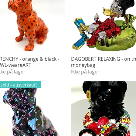
RENCHY - orange & black -
Hurtigvisning
DAGOBERT RELAXING - on t
Hurtigvisning
WL-weareART
moneybag
kke på lager
Ikke på lager
sold - ausverkauft