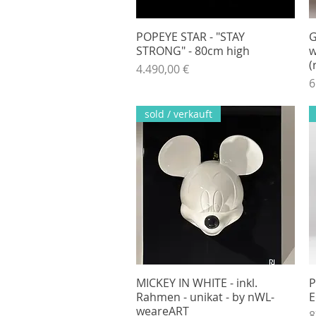
POPEYE STAR - "STAY
Hurtigvisning
G
STRONG" - 80cm high
w
(
Pris
4.490,00 €
P
6
sold / verkauft
MICKEY IN WHITE - inkl.
Hurtigvisning
P
Rahmen - unikat - by nWL-
E
weareART
P
8