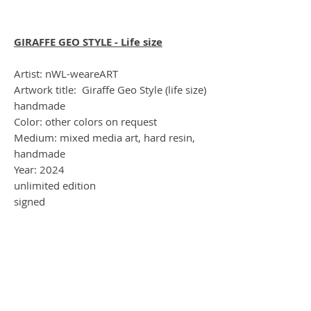
GIRAFFE GEO STYLE - Life size
Artist: nWL-weareART
Artwork title: Giraffe Geo Style (life size)
handmade
Color: other colors on request
Medium: mixed media art, hard resin,
handmade
Year: 2024
unlimited edition
signed
Size: H = 200cm
send in a wooden box by DHL