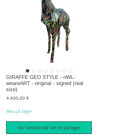
GIRAFFE GEO STYLE - nWL-
weareART - original - signed (real
size)
Pris
4.400,00 €
Ikke på lager
Giv besked når det er på lager