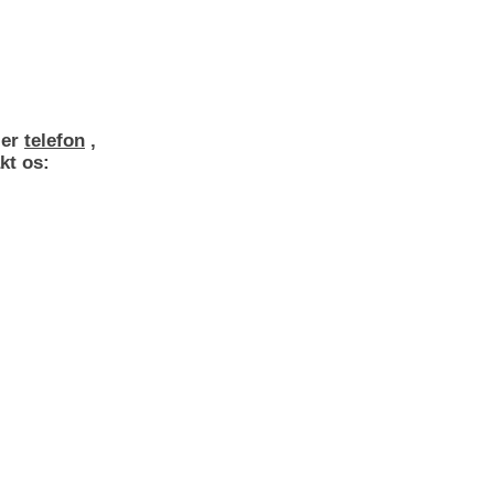
STOF-MASKER I WEBSHOPEN
ler
telefon
,
kt os: