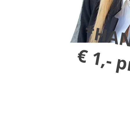
*HAN
€ 1,- 
ER
ING STRAKS
0
L
STRIGKE TEKNISKE INSTITUTT
SERVERET TIL MEDICINSK BRUG!