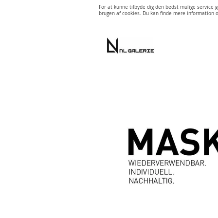
For at kunne tilbyde dig den bedst mulige servic
brugen af cookies. Du kan finde mere information