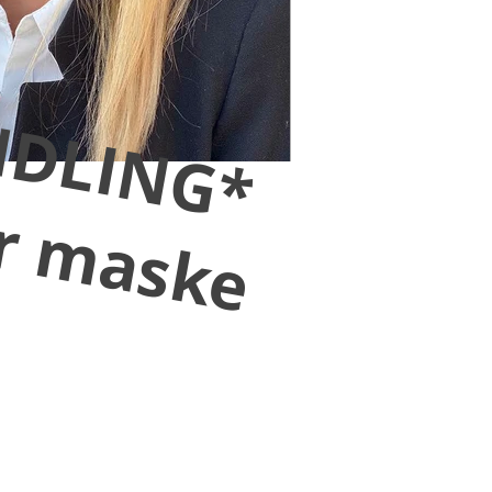
DLING*
pr maske