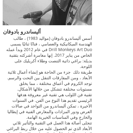
أليساندرو بادوفان
أسس أليساندرو بادوفان (مواليد 1983) ، طالب
الهندسة الميكانيكية والعصامي ، فنانًا ثنائيًا يسمى
Drill Monkeys Art Duo في عام 2012 وبدأ عمله
الخاص من يناير 2017. إنها مغامرة أشركته بتقنية
بديلة: براغي ذاتية التنصت وطلاء أكريليك على
اللوحة.
طريقة ذلك جزء من الحاجة هو إنشاء أعمال ثلاثية
الأبعاد ، ومن المفارقات التنقل بين النحت والرسم.
توجد الكروم في أعماق مختلفة ، مما يخلق
مستويات مختلفة تتشكل من خلالها الأشكال.
تقنية فن اللولب هي تقنية غير معروفة هدفها
الرئيسي تقديم هذا النوع من الفن. في السنوات
الأخيرة ، تمكن أليساندرو من التواجد في صالات
العرض ودور المزادات والمعارض الفنية في إيطاليا
والخارج وفي المناسبات الخيرية الهامة.
تتجلى أصالة هذا العمل في التقنية والتأثير ثلاثي
الأبعاد الذي تم الحصول عليه من خلال ربط البراغي