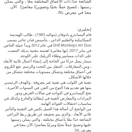
الشائعة جدًا ذات الأعماق المختلفة معًا ، والتي يمكن
رسمها ، لتصبح عملًا نحتيًا وتصويريًا معاصرًا. الآن
معنا في معرض NL.
إنجليزي:
قام أليساندرو بادوفان (مواليد 1983) ، طالب الهندسة
الميكانيكية والتعليم الذاتي ، بتأسيس فنان ثنائي يسمى
Drill Monkeys Art Duo في عام 2012 وبدأ عمله الخاص
في يناير 2017. إنها مغامرة اهتمته بتقنية بديلة: التنصت
على الذات مسامير وطلاء أكريليك على اللوحة.
مسار يمثل جزءًا من الحاجة إلى إنشاء أعمال ثلاثية الأبعاد
، ومن المفارقات ، التنقل بين النحت والرسم. تقع الكروم
في أعماق مختلفة وتشكل مستويات مختلفة تتشكل من
خلالها الأشكال.
تقنية فن اللولب هي تقنية غير معروفة ، والهدف الرئيسي
منها هو تقديم هذا النوع من الفن. في السنوات الأخيرة ،
نجح أليساندرو في التواجد في صالات العرض ودور
المزادات والمعارض الفنية في إيطاليا والخارج وكذلك في
مناسبات احتفالات الفوائد الهامة.
من الواضح أن أصالة هذا العمل تكمن في التقنية والتأثير
ثلاثي الأبعاد ، والذي يتم تحقيقه عن طريق ربط البراغي
الشائعة جدًا معًا بأعماق مختلفة ، والتي يمكن رسمها
عليها وتصبح عملاً نحتيًا ومرئيًا معاصرًا. الآن معنا في
معرض NL.