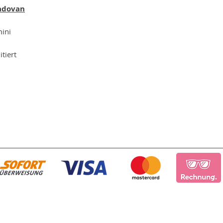
Padovan
mini
itiert