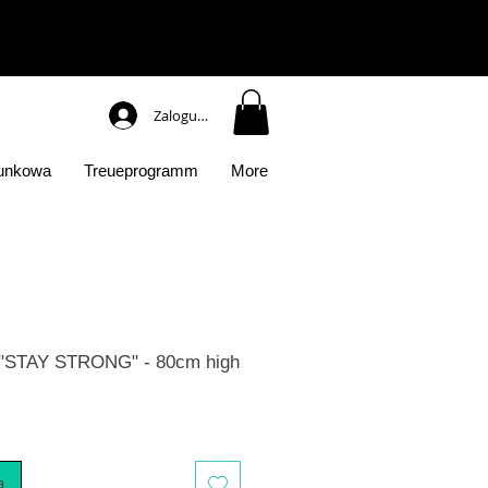
Zaloguj się
runkowa
Treueprogramm
More
"STAY STRONG" - 80cm high
a