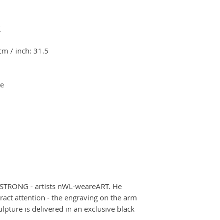
"
m / inch: 31.5
re
 STRONG - artists nWL-weareART. He
ract attention - the engraving on the arm
ulpture is delivered in an exclusive black