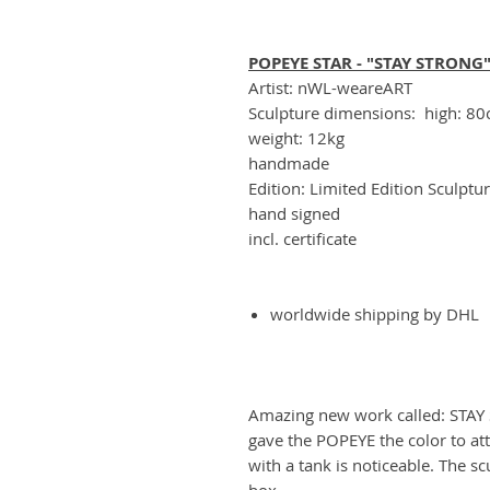
POPEYE STAR - "STAY STRONG
Artist: nWL-weareART
Sculpture dimensions: high: 80c
weight: 12kg
handmade
Edition: Limited Edition Sculptu
hand signed
incl. certificate
worldwide shipping by DHL
Amazing new work called: STAY
gave the POPEYE the color to att
with a tank is noticeable. The sc
box.