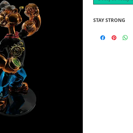
STAY STRONG
neues Werk mit de
erstellte die Küns
Sie gaben dem POPE
die Gravur am Arm m
Skulpture wird in e
ausgeliefert.