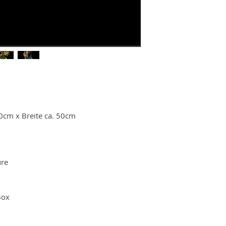
0cm x Breite ca. 50cm
ure
Box