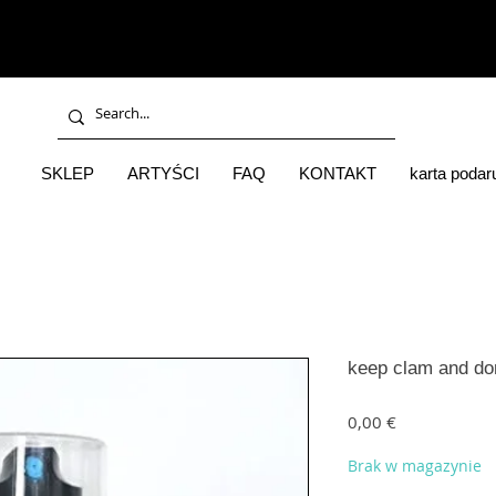
SKLEP
ARTYŚCI
FAQ
KONTAKT
karta poda
keep clam and don
Cena
0,00 €
Brak w magazynie