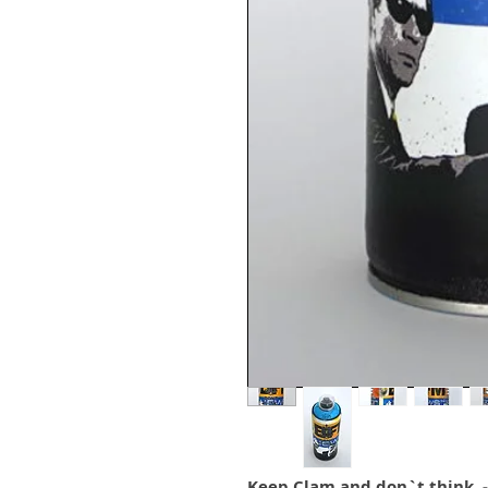
Keep Clam and don`t think -