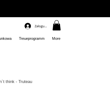
Zaloguj się
runkowa
Treueprogramm
More
`t think - Truteau