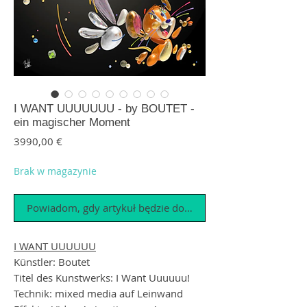
I WANT UUUUUUU - by BOUTET -
ein magischer Moment
Cena
3990,00 €
Brak w magazynie
Powiadom, gdy artykuł będzie dostępny
I WANT UUUUUU
Künstler: Boutet
Titel des Kunstwerks: I Want Uuuuuu!
Technik: mixed media auf Leinwand