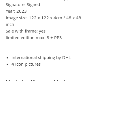
Signature: Signed
Year: 2023
Image size: 122 x 122 x 4cm / 48 x 48
inch
Sale with frame: yes
limited edition max. 8 + PP3
international shipping by DHL
4 icon pictures
Magischer Moment - Magic
moment
Es ist wie Magie, wenn man das Werk
am iPad oder per Handy betrachtet. Das
Werk verwandelt sich in all seine
Einzelteile. Ein Magischer Moment am
Handy oder iPad.