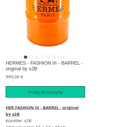
HERMES - FASHION III - BARREL -
original by s2B
Cena
990,00 €
Dodaj do koszyka
HER FASHION III - BARREL - original
by s2B
Künstler: s2B
Abmessungen: 65 x 37 x 65cm