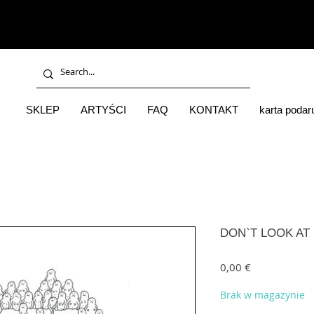
SKLEP
ARTYŚCI
FAQ
KONTAKT
karta poda
DON`T LOOK AT M
Cena
0,00 €
Brak w magazynie