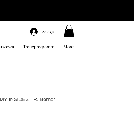
Zaloguj się
runkowa
Treueprogramm
More
Y INSIDES - R. Berner