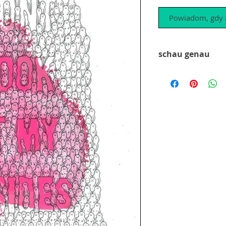
Powiadom, gdy a
schau genau
Ein genauer Blick u
Champions wie er si
dann, dass ganze B