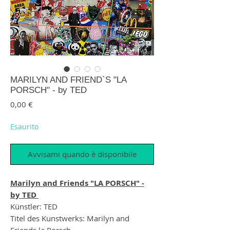
MARILYN AND FRIEND`S "LA
PORSCH" - by TED
Prezzo
0,00 €
Esaurito
Avvisami quando è disponibile
Marilyn and Friends "LA PORSCH" -
by TED
Künstler: TED
Titel des Kunstwerks: Marilyn and
Friends la Porsch