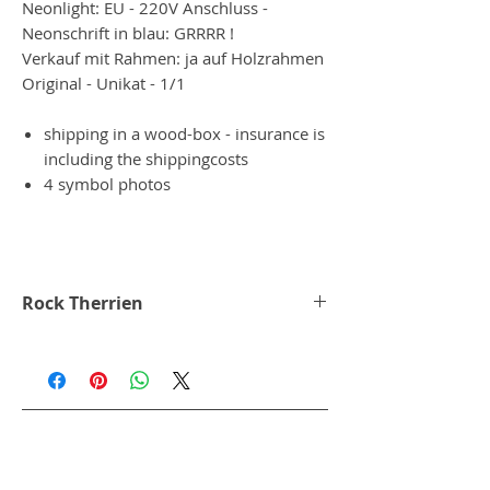
Neonlight: EU - 220V Anschluss -
Neonschrift in blau: GRRRR !
Verkauf mit Rahmen: ja auf Holzrahmen
Original - Unikat - 1/1
shipping in a wood-box - insurance is
including the shippingcosts
4 symbol photos
Rock Therrien
Nach einigen Ausstellungen in großen
Städten wie Dubai, Hongkong, Seoul,
Singapur, Paris, London, Miami und
Toronto kehrt Therrien voller
Energie nach Montreal zurück, um mehr
von seinen Ideen zu verwirklichen.
Therriens neueste Serie schlägt eine