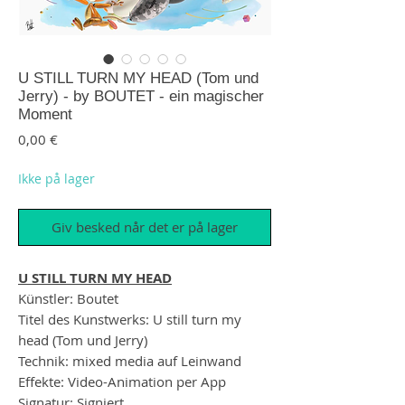
U STILL TURN MY HEAD (Tom und
Jerry) - by BOUTET - ein magischer
Moment
Pris
0,00 €
Ikke på lager
Giv besked når det er på lager
U STILL TURN MY HEAD
Künstler: Boutet
Titel des Kunstwerks: U still turn my
head (Tom und Jerry)
Technik: mixed media auf Leinwand
Effekte: Video-Animation per App
Signatur: Signiert