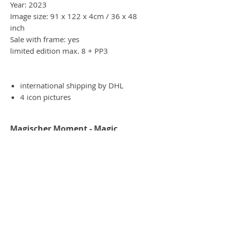
Year: 2023
Image size: 91 x 122 x 4cm / 36 x 48
inch
Sale with frame: yes
limited edition max. 8 + PP3
international shipping by DHL
4 icon pictures
Magischer Moment - Magic
moment
Es ist wie Magie, wenn man das Werk
am iPad, per Handy oder auch an der
Apple I-watch betrachtet. Das
Werk verwandelt sich in all seine
Einzelteile. Ein Magischer Moment am
Handy, iPad oder sagar auf der I-WATCH.
Kommen sie zur NL-Galerie nach