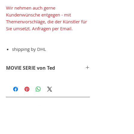
Wir nehmen auch gerne
Kundenwünsche entgegen - mit
Themenvorschläge, die der Künstler für
Sie umsetzt. Anfragen per Email.
shipping by DHL
MOVIE SERIE von Ted
bei der Movie Serie verfolgt der Künstler
Ted seinen eigenen Weg. Er stell in
seinen kreativen Vorstellungen ein Bild
zusammen. Das es eine Geschichte
erzählt, die einen bei jeder neuen
Betrachtung fesselt.
Hier bei "THE JAMES CLUB" ist jede Figur
in Handarbeit ausgeschnitten, in so einer
feinen aufwendigen Technik, dass man