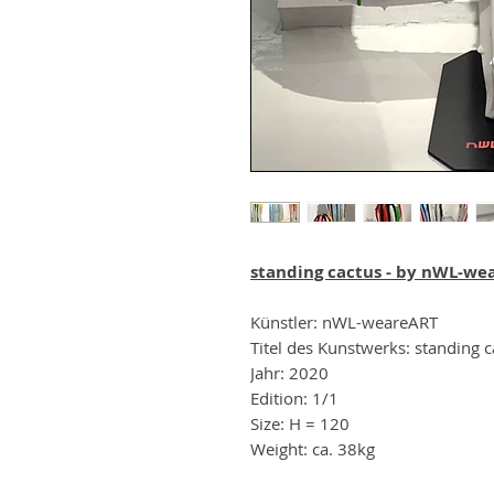
standing cactus - by nWL-we
Künstler: nWL-weareART
Titel des Kunstwerks: standing c
Jahr: 2020
Edition: 1/1
Size: H = 120
Weight: ca. 38kg