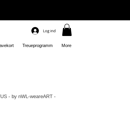
Log ind
avekort
Treueprogramm
More
S - by nWL-weareART -