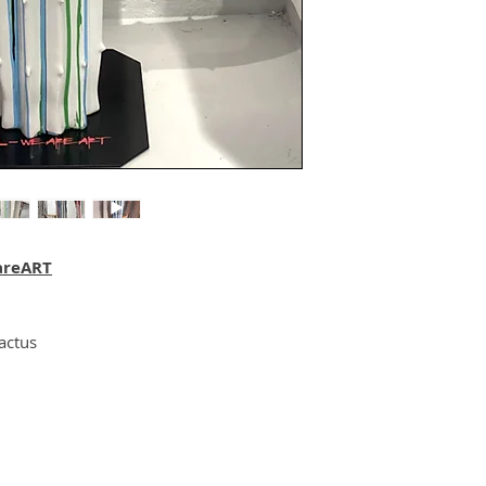
areART
actus