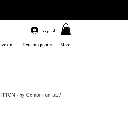
Log ind
avekort
Treueprogramm
More
TTON - by Gomor - unikat /