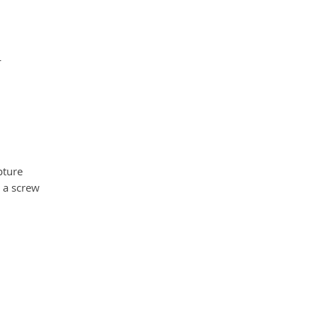
L
pture
 a screw