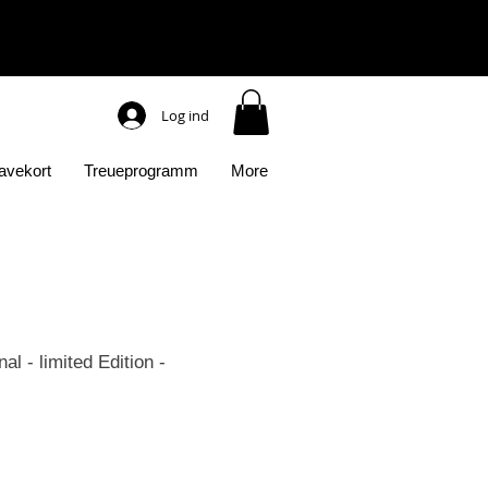
Log ind
avekort
Treueprogramm
More
l - limited Edition -