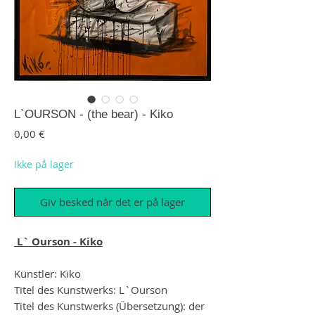
L`OURSON - (the bear) - Kiko
Pris
0,00 €
Ikke på lager
Giv besked når det er på lager
L` Ourson - Kiko
Künstler: Kiko
Titel des Kunstwerks: L`Ourson
Titel des Kunstwerks (Übersetzung): der