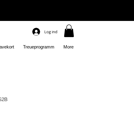
Log ind
avekort
Treueprogramm
More
S2B