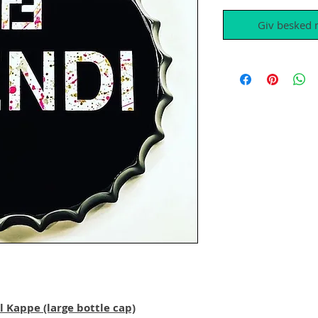
Giv besked n
l Kappe (large bottle cap)