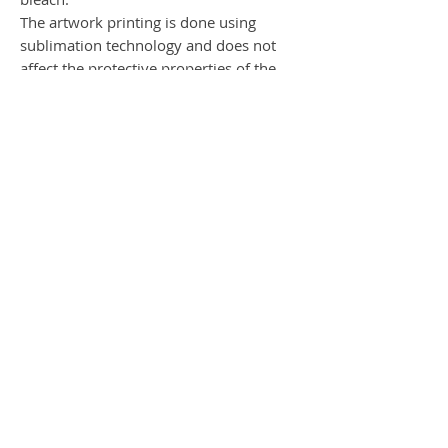
The artwork printing is done using
sublimation technology and does not
affect the protective properties of the
mask. The ear loops are made from the
100% polyester fabric for added comfort
when worn for extended periods of
time.
This is a non-medical face mask.