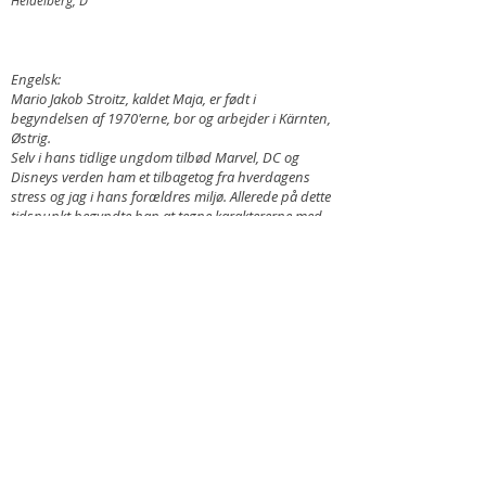
Engelsk:
Mario Jakob Stroitz, kaldet Maja, er født i
begyndelsen af 1970'erne, bor og arbejder i Kärnten,
Østrig.
Selv i hans tidlige ungdom tilbød Marvel, DC og
Disneys verden ham et tilbagetog fra hverdagens
stress og jag i hans forældres miljø. Allerede på dette
tidspunkt begyndte han at tegne karaktererne med
farveblyanter og fordybede sig i disse fjerne verdener
og heroiske historier.
Efter forskellige jobs begyndte han i midten af
90'erne igen at hellige sig sin gamle passion -
tegning. Først tegnede han maskotter og
illustrationer, samtidig studerede han både figurativt
og abstrakt maleri. I 2000 startede han sin egen
virksomhed og grundlagde ArToonFactory - et
bureau, der kombinerer kunst (kunst),
illustrationer/maskotter (Toon) og grafik (Factory).
Præcis 10 år senere bliver ArToonFactory
artmajabusiness. Efter at have deltaget i
kunstseminarer for at konsolidere sine