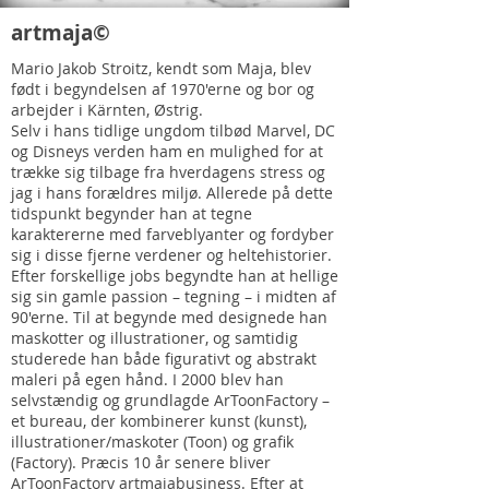
artmaja©
Mario Jakob Stroitz, kendt som Maja, blev
født i begyndelsen af 1970'erne og bor og
arbejder i Kärnten, Østrig.
Selv i hans tidlige ungdom tilbød Marvel, DC
og Disneys verden ham en mulighed for at
trække sig tilbage fra hverdagens stress og
jag i hans forældres miljø. Allerede på dette
tidspunkt begynder han at tegne
karaktererne med farveblyanter og fordyber
sig i disse fjerne verdener og heltehistorier.
Efter forskellige jobs begyndte han at hellige
sig sin gamle passion – tegning – i midten af
90'erne. Til at begynde med designede han
maskotter og illustrationer, og samtidig
studerede han både figurativt og abstrakt
maleri på egen hånd. I 2000 blev han
selvstændig og grundlagde ArToonFactory –
et bureau, der kombinerer kunst (kunst),
illustrationer/maskoter (Toon) og grafik
(Factory). Præcis 10 år senere bliver
ArToonFactory artmajabusiness. Efter at