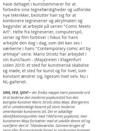
have deltaget i kunstseminarer for at
forbedre sine tegnefærdigheder og udforske
nye teknikker, beslutter han sig for at
kombinere tegneserier og akrylmaleri og
begynder at arbejde på serien "Comic Meets
Art". Helte fra tegneserier, computerspil,
serier og film forbliver i fokus for hans
arbejde den dag i dag, som det kan ses i
værkerne i hans "Contemporary comic art by
artmaja"-serie. Mario Stroitz har arbejdet i
sin KunsTaum - (Maja)reien i Klagenfurt
siden 2010: et sted for kunstnerisk skabelse
og møde, et sted for kunst og for livet, som
konstant ændrer sig, ligesom livet selv. Nu i
NL-galleriet.
UNG, FED, SJOV! –
der findes næppe mere passende ord
til at beskrive den moderne popkunststil hos den
østrigske kunstner Mario Stroitz alias Maja. Østrigerens
stil er umiskendeligt baseret på store moderne
amerikanske kunstneres stil. Der er adskillige
identifikationspunkter med 1960'ernes popkunst, men
kunstneren Maja fortsætter med at udvikle denne stil og
overfører den til
Tilstedeværelse. Gennem brugen af
neon eller fluorescerende farver er popkunsten kommet