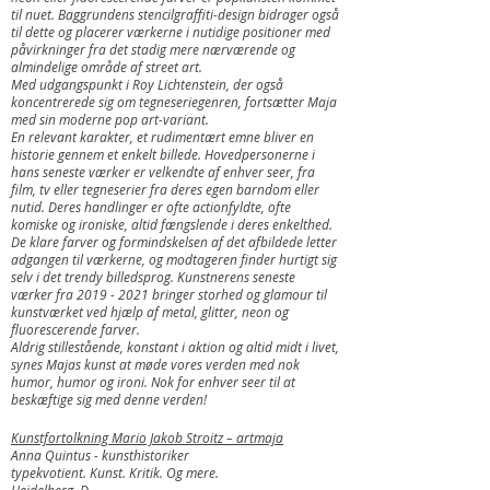
til nuet. Baggrundens stencilgraffiti-design bidrager også
til dette og placerer værkerne i nutidige positioner med
påvirkninger fra det stadig mere nærværende og
almindelige område af street art.
Med udgangspunkt i Roy Lichtenstein, der også
koncentrerede sig om tegneseriegenren, fortsætter Maja
med sin moderne pop art-variant.
En relevant karakter, et rudimentært emne bliver en
historie gennem et enkelt billede. Hovedpersonerne i
hans seneste værker er velkendte af enhver seer, fra
film, tv eller tegneserier fra deres egen barndom eller
nutid. Deres handlinger er ofte actionfyldte, ofte
komiske og ironiske, altid fængslende i deres enkelthed.
De klare farver og formindskelsen af det afbildede letter
adgangen til værkerne, og modtageren finder hurtigt sig
selv i det trendy billedsprog. Kunstnerens seneste
værker fra
2019 - 2021
bringer storhed og glamour til
kunstværket ved hjælp af metal, glitter, neon og
fluorescerende farver.
Aldrig stillestående, konstant i aktion og altid midt i livet,
synes Majas kunst at møde vores verden med nok
humor, humor og ironi. Nok for enhver seer til at
beskæftige sig med denne verden!
Kunstfortolkning Mario Jakob Stroitz – artmaja
Anna Quintus - kunsthistoriker
typekvotient. Kunst. Kritik. Og mere.
Heidelberg, D