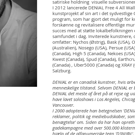
satiriske holdning visuelle subversioner
I 2012 lancerede DENIAL Free 4 All Walls
kunstprojekt af sin art i det sydvestlige
program, som har gjort det muligt for k
forskønne og revitalisere offentlige mur
succes med at støtte lokalbefolkningen 
samfundet i dag. Inviterede kunstnere,
omfatter: Nychos (Østrig), Bask (USA),
(Australien), Nosego (USA), Persue (USA)
(Canada), High 5 (Canada), Nekoes (USA)
Kwest (Canada), Spud (Canada), Earthcru
(Canada) , Uber5000 (Canada) og XRAY (
Salzburg.
DENIAL er en canadisk kunstner, hvis arbe
menneskelige tilstand. Selvom DENIAL er 
DENIAL det meste af året på at rejse og ud
have lavet soloshows i Los Angeles, Chica
Vancouver.
I 2000 adopterede han betegnelsen 'DENIAL
reklamer, politik og mediebudskaber, som
benægtelse' om. Siden da har han opreth
gadekampagne med over 500.000 klisterm
hjælp af de alfanumeriske tegn 'D3N!@L'.