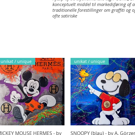
konceptuelt middel til markedsføring af 
traditionelle forestillinger om graffiti og
ofte satiriske
unikat / unique
unikat / unique
ICKEY MOUSE HERMES - by
Hurtigvisning
SNOOPY (blau) - by A. Görze
Hurtigvisning