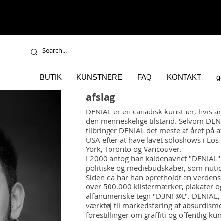
BUTIK
KUNSTNERE
FAQ
KONTAKT
g
afslag
DENIAL er en canadisk kunstner, hvis ar
den menneskelige tilstand. Selvom DENI
tilbringer DENIAL det meste af året på a
USA efter at have lavet soloshows i Los
York, Toronto og Vancouver.
I 2000 antog han kaldenavnet "DENIAL" 
politiske og mediebudskaber, som nuti
Siden da har han opretholdt en ver
over 500.000 klistermærker, plakater 
alfanumeriske tegn "D3N! @L". DENIAL, 
værktøj til markedsføring af absurdisme
forestillinger om graffiti og offentlig k