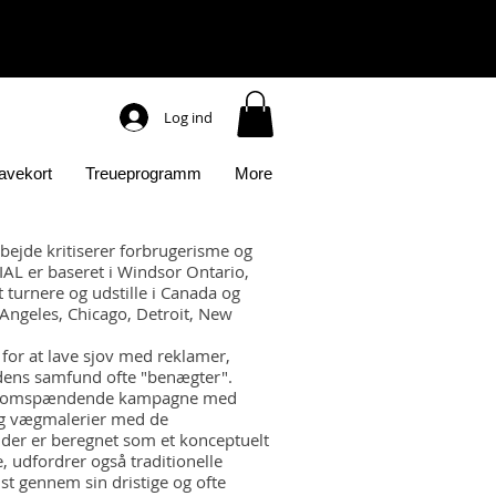
Log ind
avekort
Treueprogramm
More
bejde kritiserer forbrugerisme og
AL er baseret i Windsor Ontario,
t turnere og udstille i Canada og
 Angeles, Chicago, Detroit, New
for at lave sjov med reklamer,
dens samfund ofte "benægter".
densomspændende kampagne med
og vægmalerier med de
der er beregnet som et konceptuelt
, udfordrer også traditionelle
unst gennem sin dristige og ofte