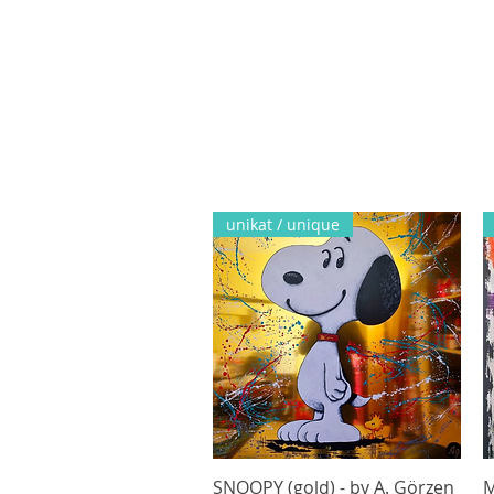
unikat / unique
SNOOPY (gold) - by A. Görzen
Hurtigvisning
M