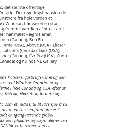
.
, det største offentlige
 Ontario. Det regeringsfinansierede
unstnere fra hele verden at
e i Windsor, har været en stor
og fremme værdien af street art i
 der har malet vægmalerier,
 Omen (Canada), Ben Frost
, Rime (USA), Above (USA), Elicser
, Labrona (Canada), Gaia (USA),
sher (Canada), Czr Prz (USA), Chou
Canada) og nu hos NL Gallery
jde kritiserer forbrugerisme og den
baseret i Windsor Ontario, bruger
stille i hele Canada og USA, efter at
go, Detroit, New York, Toronto og
' som et middel til at lave sjov med
 det moderne samfund ofte er 'i
oldt en igangværende global
ærker, plakater og vægmalerier ved
 DENIAL er beregnet som et