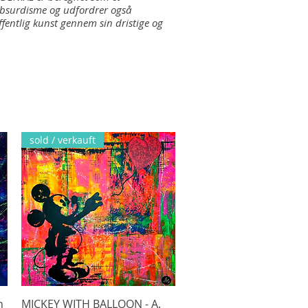
absurdisme og udfordrer også
 offentlig kunst gennem sin dristige og
sold / verkauft
n
MICKEY WITH BALLOON - A.
Hurtigvisning