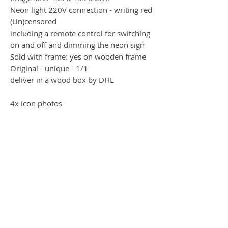
Neon light 220V connection - writing red
(Un)censored
including a remote control for switching
on and off and dimming the neon sign
Sold with frame: yes on wooden frame
Original - unique - 1/1
deliver in a wood box by DHL
4x icon photos
Rock Therrien
Nach einigen Ausstellungen in großen
Städten wie Dubai, Hongkong, Seoul,
Singapur, Paris, London, Miami und
Toronto kehrt Therrien voller
Energie nach Montreal zurück, um mehr