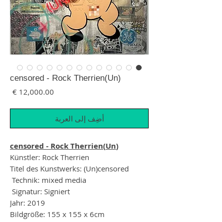
(Un)censored - Rock Therrien
السع
أضِف إلى العربة
(Un)censored - Rock Therrien
Künstler: Rock Therrien
Titel des Kunstwerks: (Un)censored
Technik: mixed media
Signatur: Signiert
Jahr: 2019
Bildgröße: 155 x 155 x 6cm