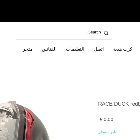
كرت هدية
اتصل
التعليمات
الفنانين
متجر
RACE DUCK redbl
السعر
غير متوفر