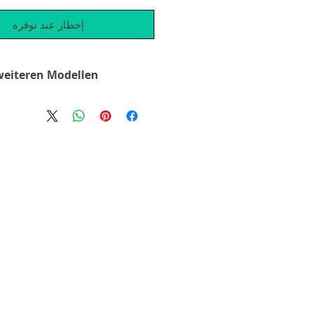
إخطار عند توفره
weiteren Modellen
e uns per Telefon oder E-
 email or phone ...
contact