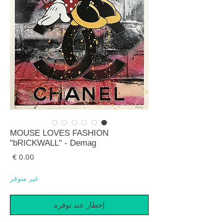
MOUSE LOVES FASHION
"bRICKWALL" - Demag
السع
غير متوفر
إخطار عند توفره