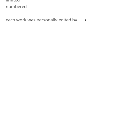
numbered
each work was personally edited by
the artist each work is therefore
unique
shipping by DHL in a cardboard roll
(tube)
Aluminum frame and passe-partout -
is extra charged ideal size is:
80x60cm