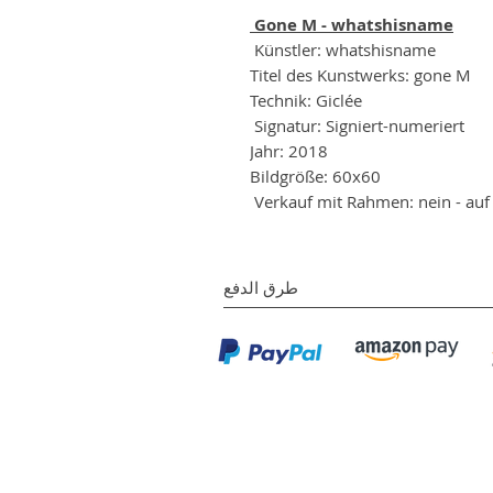
Gone M - whatshisname
Künstler: whatshisname
Titel des Kunstwerks: gone M
Technik: Giclée
Signatur: Signiert-numeriert
Jahr: 2018
Bildgröße: 60x60
Verkauf mit Rahmen: nein - au
طرق الدفع
معرض NL المحدودة
©