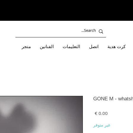
كرت هدية
اتصل
التعليمات
الفنانين
متجر
GONE M - whats
السعر
غير متوفر