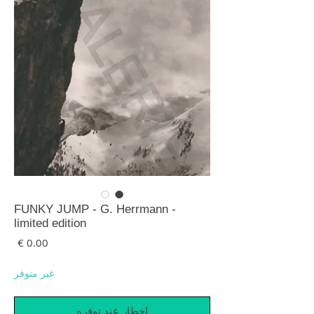
FUNKY JUMP - G. Herrmann -
limited edition
السع
غير متوفر
إخطار عند توفره