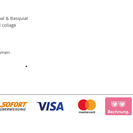
hal & Basquiat
 collage
ahmen