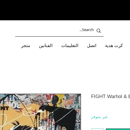
كرت هدية
اتصل
التعليمات
الفنانين
متجر
FIGHT Warhol & B
غير متوفر