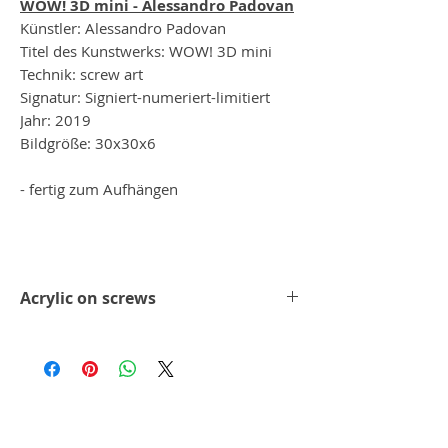
WOW! 3D mini - Alessandro Padovan
Künstler: Alessandro Padovan
Titel des Kunstwerks: WOW! 3D mini
Technik: screw art
Signatur: Signiert-numeriert-limitiert
Jahr: 2019
Bildgröße: 30x30x6
- fertig zum Aufhängen
Acrylic on screws
Jedes seiner Werke ist ein Unikat für sich,
denn jede Schraube wird per Hand in die
Grundplatte geschraubt, dass dieses tolle
Kunstwerk entsteht. Jedes seiner Werke
ist signiert und nummeriert.