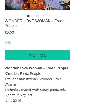
WONDER LOVE WOMAN - Freda
People
가격
€0.00
품절
재입고 알림
Wonder Love Woman - Freda People
Künstler: Freda People
Titel des Kunstwerks: Wonder Love
Woman
Technik: Created with spray paint, ink,
Signatur: Signiert
Jahr: 2019