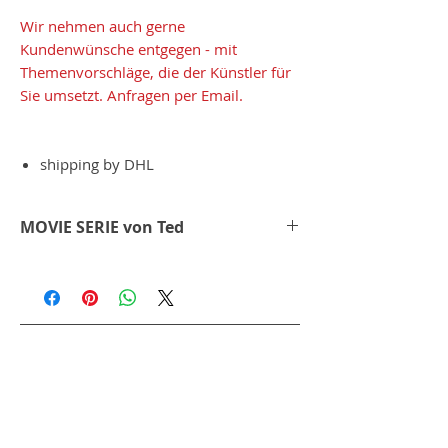
Wir nehmen auch gerne
Kundenwünsche entgegen - mit
Themenvorschläge, die der Künstler für
Sie umsetzt. Anfragen per Email.
shipping by DHL
MOVIE SERIE von Ted
bei der Movie Serie verfolgt der Künstler
Ted seinen eigenen Weg. Er stell in
seinen kreativen Vorstellungen ein Bild
zusammen. Das es eine Geschichte
erzählt, die einen bei jeder neuen
Betrachtung fesselt.
Hier bei "THE JAMES CLUB" ist jede Figur
in Handarbeit ausgeschnitten, in so einer
feinen aufwendigen Technik, dass man