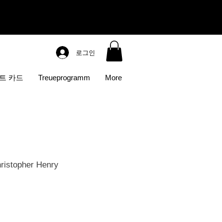
로그인
트 카드
Treueprogramm
More
ristopher Henry