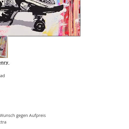
Henry
oad
 Wunsch gegen Aufpreis
xtra