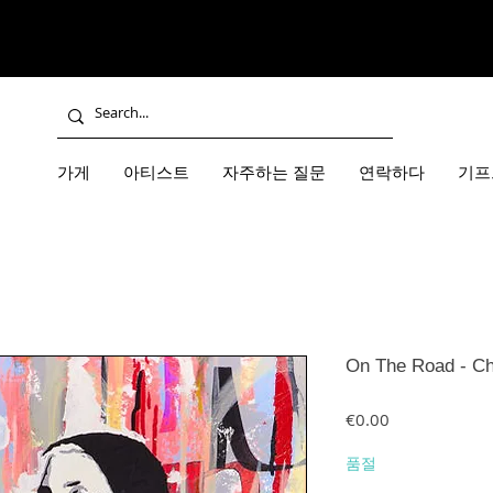
가게
아티스트
자주하는 질문
연락하다
기프
On The Road - Ch
가격
€0.00
품절