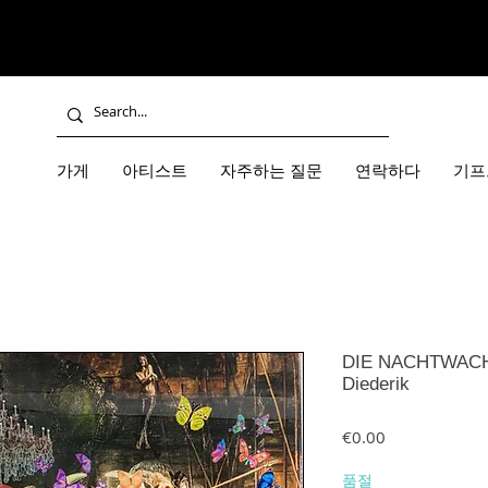
가게
아티스트
자주하는 질문
연락하다
기프
DIE NACHTWACH
Diederik
가격
€0.00
품절