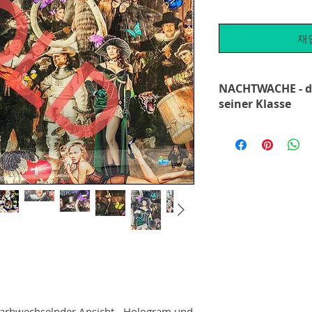
재
NACHTWACHE - da
seiner Klasse
Nachtwache von Died
Kombination aus dig
und die Verwendung
Figuren haben Gesic
Sie: Silvester Stall
oder James Dean und
Er verwendet auch 
erscheint die NACH
Schicht Epoxi sehr 
dieser Ebenen kann 
Mix-Media-Kunstwer
Effekt erstellen. Di
erhabenen Schmette
farbwechselnder Ansicht - Hologram und