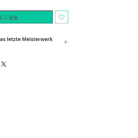
입고 알림
s letzte Meisterwerk
erik - die Kunst ist es eine
italen Techniken wie Fotografie
 mit Akzenten zu vereinen. Alle
hter von Schauspieler, finden
one (Film Rambo), Robert De Niro
 viele mehr... ?
verschiedene Techniken, wie hier
TWACHE in einer 3D extra
stark heraus. Durch Hinzufügen
er innovative und einzigartige
ke mit einem fantastischen 3D-
e Kristalle von Swarovski und
rlinge geben den extra Kick bei