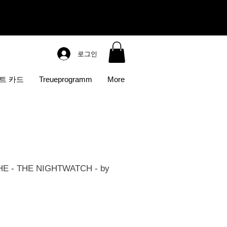
로그인
트 카드
Treueprogramm
More
E - THE NIGHTWATCH - by