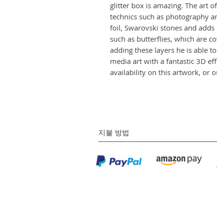
glitter box is amazing. The art o
technics such as photography an
foil, Swarovski stones and adds
such as butterflies, which are c
adding these layers he is able t
media art with a fantastic 3D e
availability on this artwork, or
지불 방법
©
(주)엔엘갤러리