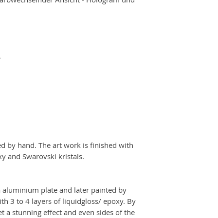
diesem Werk.
Die Nachtwache ist 
bedeutendsten Werk
der Niederlande, s
Gemälde der Welt​. D
L
Rembrandt und ka
Amsterdam betrach
Dieses hier können S
Herzen von Salzbu
erwerben.
d by hand. The art work is finished with
xy and Swarovski kristals.
 aluminium plate and later painted by
th 3 to 4 layers of liquidgloss/ epoxy. By
et a stunning effect and even sides of the