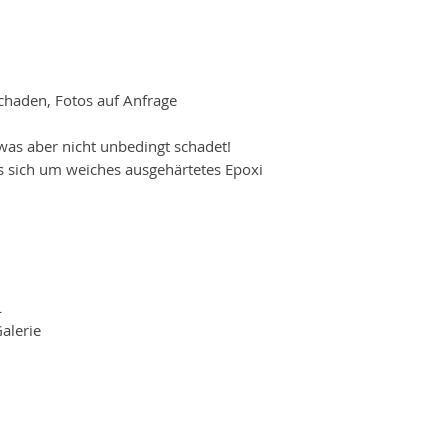
mehreren Schichten
Hinzufügen dieser 
einzigartige Mix-M
fantastischen 3D-Eff
Informationen und 
schaden, Fotos auf Anfrage
Kunstwerk oder un
Versandservice.
 was aber nicht unbedingt schadet!
s sich um weiches ausgehärtetes Epoxi
L
Galerie