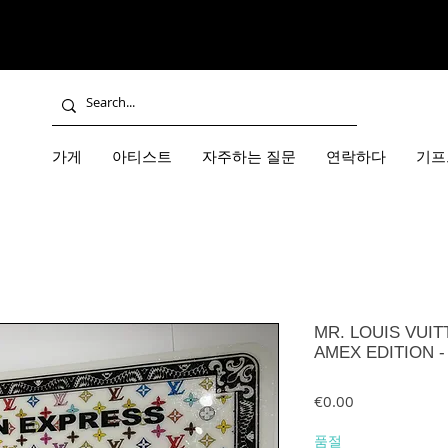
가게
아티스트
자주하는 질문
연락하다
기프
MR. LOUIS VUIT
AMEX EDITION - o
가격
€0.00
품절