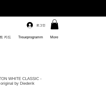
로그인
트 카드
Treueprogramm
More
TON WHITE CLASSIC -
riginal by Diederik