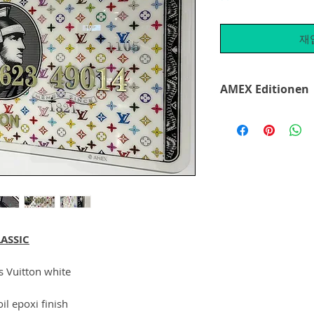
재
AMEX Editionen
Ein Traum, die neue
Kreditkarte, basier
Hologramm, angebr
Hintergrund wo die 
ausgeleidet und som
Jedes Mal wenn man
dieser besondere Fa
Meisterwerk seiner 
Die Kunst von Van A
ASSIC
digitalen Techniken
Farbwechsel eine be
 Vuitton white
verwendet Goldfolie
Farben und verschi
il epoxi finish
Gegenstände wie au