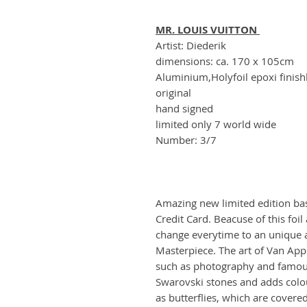
MR. LOUIS VUITTON
Artist: Diederik
dimensions: ca. 170 x 105cm
Aluminium,Holyfoil epoxi fini
original
hand signed
limited only 7 world wide
Number: 3/7
Amazing new limited edition bas
Credit Card. Beacuse of this foil
change everytime to an unique an
Masterpiece. The art of Van Appl
such as photography and famous 
Swarovski stones and adds colou
as butterflies, which are covere